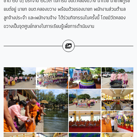
ชาติ ๒๐ ปี) ประจำปี ๒๕๖๓ ในการนี้ อบต.คลองขวาง นำโดย นายไพฑูรย์
ยนต์อยู่ นายก อบต.คลองขวาง พร้อมด้วยรองนายก พนักงานส่วนตำบล
ลูกจ้างประจำ และพนักงานจ้าง ได้ร่วมกิจกรรมในครั้งนี้ โดยมีวัดคลอง
ขวางเป็นจุดศูนย์กลางในการเรียนรู้เพื่อการดำเนินงาน