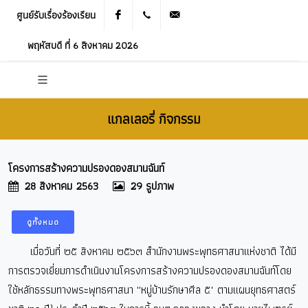
ศูนย์รับเรื่องร้องเรียน
Facebook
021905536
saraban_05120503@dla.go.th
พฤหัสบดี ที่ 6 สิงหาคม 2026
แกลเลอรี่ กิจกรรม
โครงการสร้างความปรองดองสมานฉันท์
28 สิงหาคม 2563
29 รูปภาพ
ดูทั้งหมด
เมื่อวันที่ ๒๕ สิงหาคม ๒๕๖๓ สำนักงานพระพุทธศาสนาแห่งชาติ ได้มี
การตรวจเยี่ยมการดำเนินงานโครงการสร้างความปรองดองสมานฉันท์โดย
ใช้หลักธรรมทางพระพุทธศาสนา ''หมู่บ้านรักษาศีล ๕" ตามแผนยุทธศาสตร์