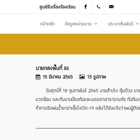
ศูนย์รับเรื่องร้องเรียน
Facebook
021905536
saraban_051
หน้าหลัก
ข้อมูลหน่วยงาน
ประชาสัมพันธ์
ประวัติความเป็นมา
ข่าวประชาสัมพันธ
สภาพทั่วไปและข้อมูลพื้นฐาน
ข่าวประกาศการจัดซ
นายกลงพื้นที่ รร
วิสัยทัศน์การพัฒนา
ข้อมูลข่าวสารเพื่อส
15 มีนาคม 2565
13 รูปภาพ
ยุทธศาสตร์การพัฒนา
ศูนย์ข้อมูลข่าวสาร
วันศุกร์ที่ 18 กุมภาพันธ์ 2565 นายสำเริง คุ้มด้
อำนาจหน้าที่
ศูนย์รับเรื่องร้องเ
แวดล้อม และทีมงานป้องกันและบรรเทาสาธารณภัย กับทีมงาน
โครงสร้างส่วนราชการ
ข่าวประกาศงานกิ
ทำการฉีดพ่นน้ำยาฆ่าเชื้อโควิด-19 หลังได้รับแจ้งว่าพบผู้ต
ประชาสัมพันธ์กอ