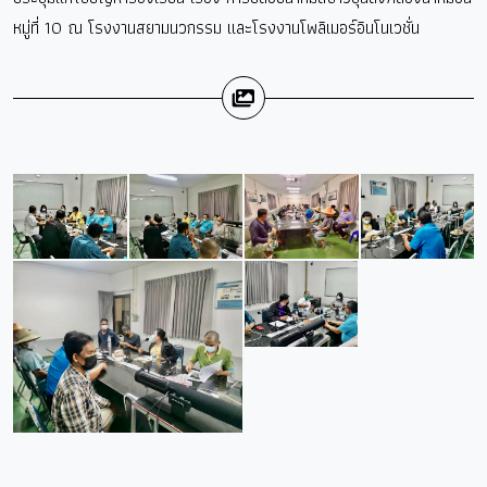
หมู่ที่​ 10​ ณ​ โรงงานสยามนวกรรม​ และโรงงาน​โพลิเมอร์อินโนเวชั่น