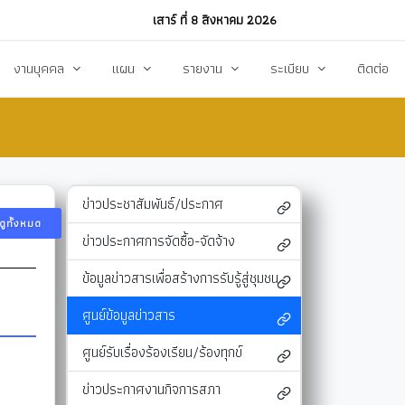
เสาร์ ที่ 8 สิงหาคม 2026
งานบุคคล
แผน
รายงาน
ระเบียบ
ติดต่อ
ฏิบัติงาน
งานการบริหารทรัพยากรบุคคล
แผนพัฒนาท้องถิ่น
รายงานทางการเงิน
แผนการดำเนินงาน
งบแสดงรายรับ-รายจ่าย
โหลด
แผนจัดหาพัสดุ
รายงานผลการปฏิบัติงาน
ข่าวประชาสัมพันธ์/ประกาศ
ดูทั้งหมด
แผนบริหารจัดการความเสี่ยง
รายงานผลการกำกับติดตาม
ข่าวประกาศการจัดซื้อ-จัดจ้าง
แผนป้องกันปราบปรามทุจริต
สรุปผลการจัดหาพัสดุรายเดือน (สขร.1)
ข้อมูลข่าวสารเพื่อสร้างการรับรู้สู่ชุมชน
า
ข้อบัญญัติงบประมาณรายจ่าย
รายงานสรุปผลการจัดซื้อจัดจ้างประจำปี (สขร
ศูนย์ข้อมูลข่าวสาร
รสังคม
โอนงบประมาณ
รายงานการประชุมสภา
ศูนย์รับเรื่องร้องเรียน/ร้องทุกข์
แก้ไขเปลี่ยนแปลงคำชี้แจง
รายงานผลการสำรวจความพึงพอใจการให้บริ
ข่าวประกาศงานกิจการสภา
สุขฯ
มาตรการท้องถิ่นไทยใสสะอาด
สถิติ