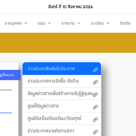
จันทร์ ที่ 10 สิงหาคม 2026
งานบุคคล
แผน
รายงาน
ระเบียบ
ติดต่อ
ฏิบัติงาน
งานการบริหารทรัพยากรบุคคล
แผนพัฒนาท้องถิ่น
รายงานทางการเงิน
แผนการดำเนินงาน
งบแสดงรายรับ-รายจ่าย
โหลด
แผนจัดหาพัสดุ
รายงานผลการปฏิบัติงาน
ข่าวประชาสัมพันธ์/ประกาศ
ดูทั้งหมด
แผนบริหารจัดการความเสี่ยง
รายงานผลการกำกับติดตาม
ข่าวประกาศการจัดซื้อ-จัดจ้าง
แผนป้องกันปราบปรามทุจริต
สรุปผลการจัดหาพัสดุรายเดือน (สขร.1)
ข้อมูลข่าวสารเพื่อสร้างการรับรู้สู่ชุมชน
า
ข้อบัญญัติงบประมาณรายจ่าย
รายงานสรุปผลการจัดซื้อจัดจ้างประจำปี (สขร
ศูนย์ข้อมูลข่าวสาร
รสังคม
โอนงบประมาณ
รายงานการประชุมสภา
ศูนย์รับเรื่องร้องเรียน/ร้องทุกข์
แก้ไขเปลี่ยนแปลงคำชี้แจง
รายงานผลการสำรวจความพึงพอใจการให้บริ
ข่าวประกาศงานกิจการสภา
สุขฯ
มาตรการท้องถิ่นไทยใสสะอาด
สถิติ