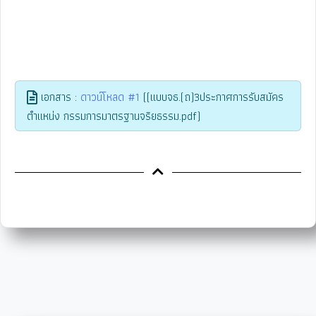
เอกสาร :
ดาวน์โหลด #1
((แบบจธ.(ถ)3ประกาศการรับสมัคร
ตำแหน่ง กรรมการมาตรฐานจริยธรรม.pdf)