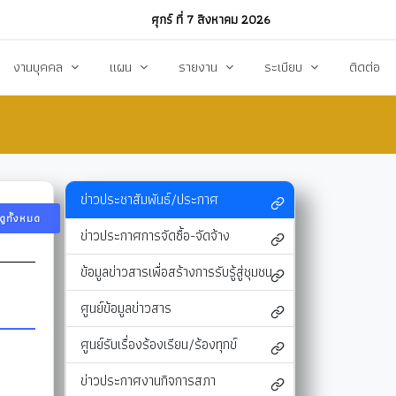
ศุกร์ ที่ 7 สิงหาคม 2026
งานบุคคล
แผน
รายงาน
ระเบียบ
ติดต่อ
ฏิบัติงาน
งานการบริหารทรัพยากรบุคคล
แผนพัฒนาท้องถิ่น
รายงานทางการเงิน
แผนการดำเนินงาน
งบแสดงรายรับ-รายจ่าย
โหลด
แผนจัดหาพัสดุ
รายงานผลการปฏิบัติงาน
ข่าวประชาสัมพันธ์/ประกาศ
ดูทั้งหมด
แผนบริหารจัดการความเสี่ยง
รายงานผลการกำกับติดตาม
ข่าวประกาศการจัดซื้อ-จัดจ้าง
แผนป้องกันปราบปรามทุจริต
สรุปผลการจัดหาพัสดุรายเดือน (สขร.1)
ข้อมูลข่าวสารเพื่อสร้างการรับรู้สู่ชุมชน
า
ข้อบัญญัติงบประมาณรายจ่าย
รายงานสรุปผลการจัดซื้อจัดจ้างประจำปี (สขร
ศูนย์ข้อมูลข่าวสาร
รสังคม
โอนงบประมาณ
รายงานการประชุมสภา
ศูนย์รับเรื่องร้องเรียน/ร้องทุกข์
แก้ไขเปลี่ยนแปลงคำชี้แจง
รายงานผลการสำรวจความพึงพอใจการให้บริ
ข่าวประกาศงานกิจการสภา
สุขฯ
มาตรการท้องถิ่นไทยใสสะอาด
สถิติ