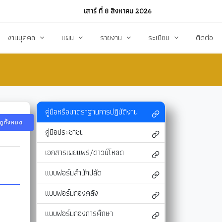
เสาร์ ที่ 8 สิงหาคม 2026
งานบุคคล
แผน
รายงาน
ระเบียบ
ติดต่อ
ฏิบัติงาน
งานการบริหารทรัพยากรบุคคล
แผนพัฒนาท้องถิ่น
รายงานทางการเงิน
แผนการดำเนินงาน
งบแสดงรายรับ-รายจ่าย
โหลด
แผนจัดหาพัสดุ
รายงานผลการปฏิบัติงาน
คู่มือหรือมาตราฐานการปฏิบัติงาน
ดูทั้งหมด
แผนบริหารจัดการความเสี่ยง
รายงานผลการกำกับติดตาม
คู่มือประชาชน
แผนป้องกันปราบปรามทุจริต
สรุปผลการจัดหาพัสดุรายเดือน (สขร.1)
เอกสารเผยแพร่/ดาวน์โหลด
า
ข้อบัญญัติงบประมาณรายจ่าย
รายงานสรุปผลการจัดซื้อจัดจ้างประจำปี (สขร
แบบฟอร์มสำนักปลัด
รสังคม
โอนงบประมาณ
รายงานการประชุมสภา
แบบฟอร์มกองคลัง
แก้ไขเปลี่ยนแปลงคำชี้แจง
รายงานผลการสำรวจความพึงพอใจการให้บริ
แบบฟอร์มกองการศึกษา
สุขฯ
มาตรการท้องถิ่นไทยใสสะอาด
สถิติ