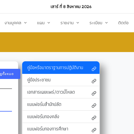
เสาร์ ที่ 8 สิงหาคม 2026
งานบุคคล
แผน
รายงาน
ระเบียบ
ติดต่อ
ฏิบัติงาน
งานการบริหารทรัพยากรบุคคล
แผนพัฒนาท้องถิ่น
รายงานทางการเงิน
แผนการดำเนินงาน
งบแสดงรายรับ-รายจ่าย
โหลด
แผนจัดหาพัสดุ
รายงานผลการปฏิบัติงาน
คู่มือหรือมาตราฐานการปฏิบัติงาน
ดูทั้งหมด
แผนบริหารจัดการความเสี่ยง
รายงานผลการกำกับติดตาม
คู่มือประชาชน
แผนป้องกันปราบปรามทุจริต
สรุปผลการจัดหาพัสดุรายเดือน (สขร.1)
เอกสารเผยแพร่/ดาวน์โหลด
า
ข้อบัญญัติงบประมาณรายจ่าย
รายงานสรุปผลการจัดซื้อจัดจ้างประจำปี (สขร
แบบฟอร์มสำนักปลัด
รสังคม
โอนงบประมาณ
รายงานการประชุมสภา
แบบฟอร์มกองคลัง
แก้ไขเปลี่ยนแปลงคำชี้แจง
รายงานผลการสำรวจความพึงพอใจการให้บริ
แบบฟอร์มกองการศึกษา
สุขฯ
มาตรการท้องถิ่นไทยใสสะอาด
สถิติ