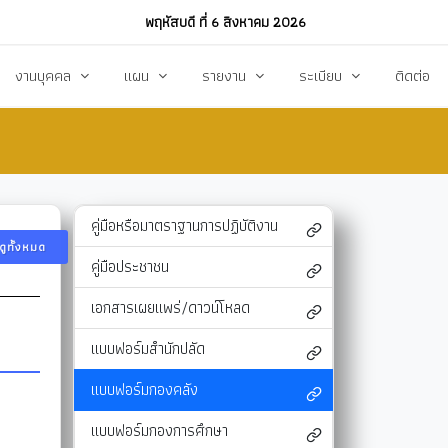
พฤหัสบดี ที่ 6 สิงหาคม 2026
งานบุคคล
แผน
รายงาน
ระเบียบ
ติดต่อ
ฏิบัติงาน
งานการบริหารทรัพยากรบุคคล
แผนพัฒนาท้องถิ่น
รายงานทางการเงิน
แผนการดำเนินงาน
งบแสดงรายรับ-รายจ่าย
โหลด
แผนจัดหาพัสดุ
รายงานผลการปฏิบัติงาน
คู่มือหรือมาตราฐานการปฏิบัติงาน
ดูทั้งหมด
แผนบริหารจัดการความเสี่ยง
รายงานผลการกำกับติดตาม
คู่มือประชาชน
แผนป้องกันปราบปรามทุจริต
สรุปผลการจัดหาพัสดุรายเดือน (สขร.1)
เอกสารเผยแพร่/ดาวน์โหลด
า
ข้อบัญญัติงบประมาณรายจ่าย
รายงานสรุปผลการจัดซื้อจัดจ้างประจำปี (สขร
แบบฟอร์มสำนักปลัด
รสังคม
โอนงบประมาณ
รายงานการประชุมสภา
แบบฟอร์มกองคลัง
แก้ไขเปลี่ยนแปลงคำชี้แจง
รายงานผลการสำรวจความพึงพอใจการให้บริ
แบบฟอร์มกองการศึกษา
สุขฯ
มาตรการท้องถิ่นไทยใสสะอาด
สถิติ