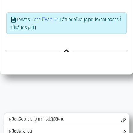
เอกสาร :
ดาวน์โหลด #1
(คำขอต่อใบอนุญาตประกอบกิจการที่
เป็นอันตร.pdf)
คู่มือหรือมาตราฐานการปฏิบัติงาน
คู่มือประชาชน