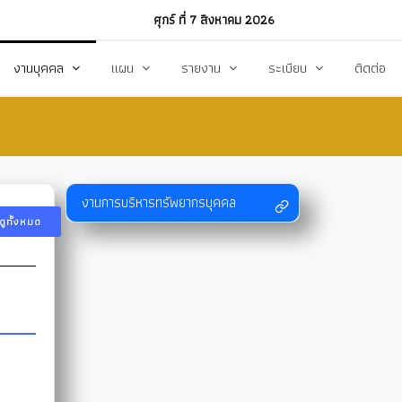
ศุกร์ ที่ 7 สิงหาคม 2026
งานบุคคล
แผน
รายงาน
ระเบียบ
ติดต่อ
ฏิบัติงาน
งานการบริหารทรัพยากรบุคคล
แผนพัฒนาท้องถิ่น
รายงานทางการเงิน
แผนการดำเนินงาน
งบแสดงรายรับ-รายจ่าย
โหลด
แผนจัดหาพัสดุ
รายงานผลการปฏิบัติงาน
งานการบริหารทรัพยากรบุคคล
ดูทั้งหมด
แผนบริหารจัดการความเสี่ยง
รายงานผลการกำกับติดตาม
แผนป้องกันปราบปรามทุจริต
สรุปผลการจัดหาพัสดุรายเดือน (สขร.1)
า
ข้อบัญญัติงบประมาณรายจ่าย
รายงานสรุปผลการจัดซื้อจัดจ้างประจำปี (สขร
รสังคม
โอนงบประมาณ
รายงานการประชุมสภา
แก้ไขเปลี่ยนแปลงคำชี้แจง
รายงานผลการสำรวจความพึงพอใจการให้บริ
สุขฯ
มาตรการท้องถิ่นไทยใสสะอาด
สถิติ