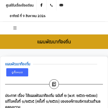
ศูนย์รับเรื่องร้องเรียน
Facebook
021905536
saraban_05120503@dla.go.th
อาทิตย์ ที่ 9 สิงหาคม 2026
แผนพัฒนาท้องถิ่น
แผนพัฒนาท้องถิ่น
ดูทั้งหมด
ประกาศ เรื่อง ใช้แผนพัฒนาท้องถิ่น ฉบับที่ ๒ (พ.ศ. ๒๕๖๖-๒๕๗๐)
แก้ไขครั้งที่ ๑/๒๕๖๕ (ครั้งที่ ๑/๒๕๖๖) ขององค์การบริหารส่วนตำบล
คลองขวาง