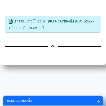
เอกสาร :
ดาวน์โหลด #1
(แผนพัฒนาท้องถิ่น (พ.ศ. ๒๕๖๖ -
๒๕๗๐) เปลี่ยนแปลง.pdf)
แผนพัฒนาท้องถิ่น