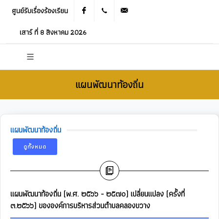
ศูนย์รับเรื่องร้องเรียน
Facebook
021905536
saraban_05120503@dla.go.th
เสาร์ ที่ 8 สิงหาคม 2026
แผนพัฒนาท้องถิ่น
แผนพัฒนาท้องถิ่น
ดูทั้งหมด
แผนพัฒนาท้องถิ่น (พ.ศ. ๒๕๖๖ - ๒๕๗๐) เปลี่ยนแปลง (ครั้งที่
๓.๒๕๖๖) ขององค์การบริหารส่วนตำบลคลองขวาง