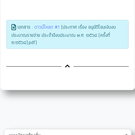
เอกสาร :
ดาวน์โหลด #1
(ประกาศ เรื่อง อนุมัติโอนเงินงบ
ประมาณรายจ่าย ประจำปีงบประมาณ พ.ศ. ๒๕๖๘ (ครั้งที่
๒.๒๕๖๘).pdf)