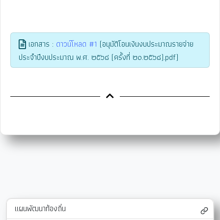
เอกสาร :
ดาวน์โหลด #1
(อนุมัติโอนเงินงบประมาณรายจ่าย
ประจำปีงบประมาณ พ.ศ. ๒๕๖๘ (ครั้งที่ ๒๐.๒๕๖๘).pdf)
แผนพัฒนาท้องถิ่น