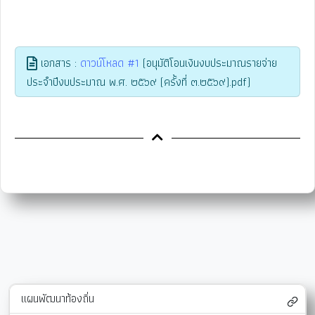
เอกสาร :
ดาวน์โหลด #1
(อนุมัติโอนเงินงบประมาณรายจ่าย
ประจำปีงบประมาณ พ.ศ. ๒๕๖๙ (ครั้งที่ ๓.๒๕๖๙).pdf)
แผนพัฒนาท้องถิ่น