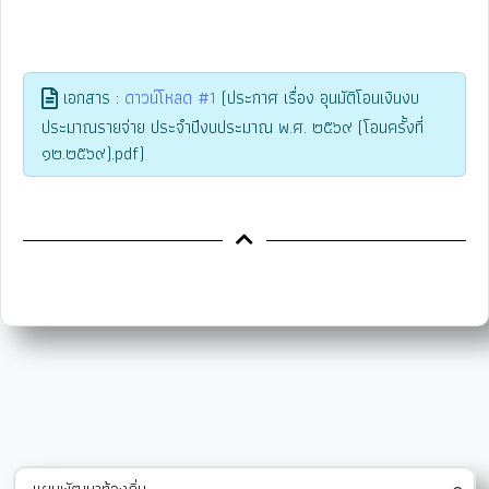
เอกสาร :
ดาวน์โหลด #1
(ประกาศ เรื่อง อุนมัติโอนเงินงบ
ประมาณรายจ่าย ประจำปีงบประมาณ พ.ศ. ๒๕๖๙ (โอนครั้งที่
๑๒.๒๕๖๙).pdf)