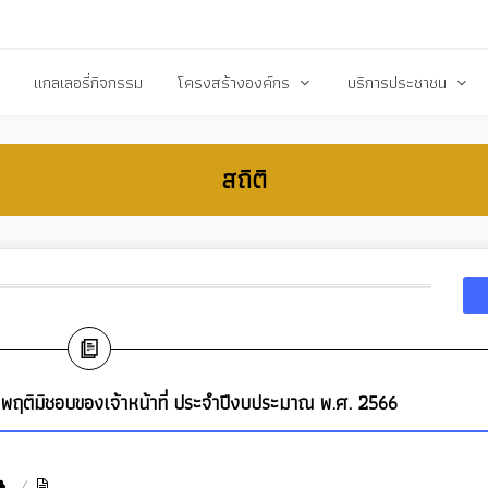
20503@dla.go.th
แกลเลอรี่กิจกรรม
โครงสร้างองค์กร
บริการประชาชน
์/ประกาศ
คณะผู้บริหาร
คู่มือหรือมาตราฐานการป
สถิติ
ื้อ-จัดจ้าง
สมาชิกสภา
คู่มือประชาชน
ร้างการรับรู้สู่ชุมชน
หัวหน้าส่วนราชการ
เอกสารเผยแพร่/ดาวน์
สำนักปลัด
แบบฟอร์มสำนักปลัด
รียน/ร้องทุกข์
กองคลัง
แบบฟอร์มกองคลัง
จการสภา
กองช่าง
แบบฟอร์มกองการศึกษ
งสาธารณสุข
กองการศึกษา ศาสนาและวัฒนธรรม
แบบฟอร์มกองสวัสดิกา
ประพฤติมิชอบของเจ้าหน้าที่ ประจำปีงบประมาณ พ.ศ. 2566
กองสวัสดิการสังคม
แบบฟอร์มกองช่าง
กองสาธารณสุขและสิ่งแวดล้อม
แบบฟอร์มกองสาธารณ