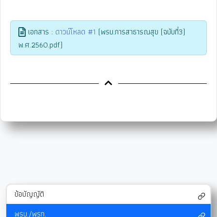
เอกสาร :
ดาวน์โหลด #1
(พรบ.การสาธารณสุข (ฉบับที่3)
พ.ศ.2560.pdf)
ข้อบัญญัติ
พรบ./พรก.