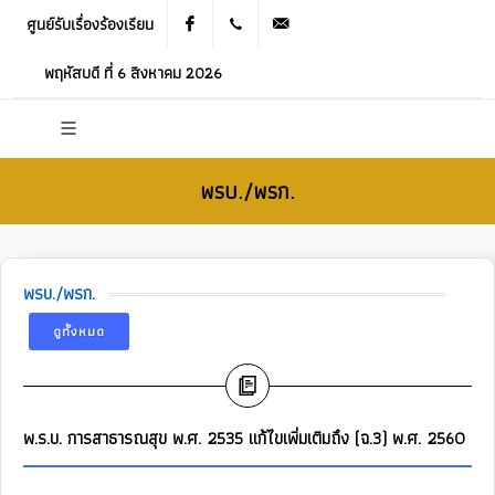
ศูนย์รับเรื่องร้องเรียน
Facebook
021905536
saraban_05120503@dla.go.th
พฤหัสบดี ที่ 6 สิงหาคม 2026
พรบ./พรก.
พรบ./พรก.
ดูทั้งหมด
พ.ร.บ. การสาธารณสุข พ.ศ. 2535 แก้ไขเพิ่มเติมถึง (ฉ.3) พ.ศ. 2560