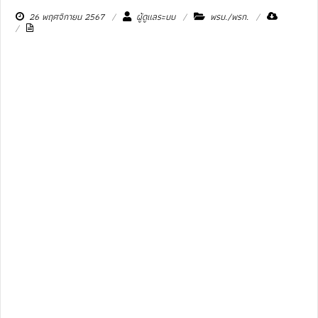
26 พฤศจิกายน 2567
ผู้ดูแลระบบ
พรบ./พรก.