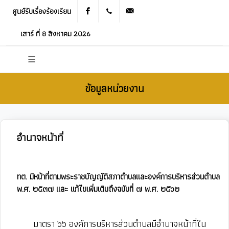
ศูนย์รับเรื่องร้องเรียน
Facebook
021905536
saraban_05120503@dla.go.th
เสาร์ ที่ 8 สิงหาคม 2026
ข้อมูลหน่วยงาน
อำนาจหน้าที่
ทต. มีหน้าที่ตามพระราชบัญญัติสภาตำบลและองค์การบริหารส่วนตำบล
พ.ศ. ๒๕๓๗ และ แก้ไขเพิ่มเติมถึงฉบับที่ ๗ พ.ศ. ๒๕๖๒
มาตรา ๖๖ องค์การบริหารส่วนตำบลมีอํานาจหน้าที่ใน