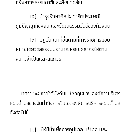
ทรัพยากรธรรมชาติและสิ่งแวดล้อม
(๘)
บำรุงรักษาศิลปะ จารีตประเพณี
ภูมิปัญญาท้องถิ่น และวัฒนธรรมอันดีของท้องถิ่น
(๙)
ปฏิบัติหน้าที่อื่นตามที่ทางราชการมอบ
หมายโดยจัดสรรงบประมาณหรือบุคลากรให้ตาม
ความจำเป็นและสมควร
มาตรา ๖๘ ภายใต้บังคับแห่งกฎหมาย องค์การบริหาร
ส่วนตําบลอาจจัดทำกิจการในเขตองค์การบริหารส่วนตําบล
ดังต่อไปนี้
(๑)
ให้มีน้ำเพื่อการอุปโภค บริโภค และ