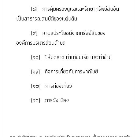
(๘)
การคุ้มครองดูแลและรักษาทรัพย์สินอัน
เป็นสาธารณสมบัติของแผ่นดิน
(๙)
หาผลประโยชน์จากทรัพย์สินของ
องค์การบริหารส่วนตําบล
(๑๐)
ให้มีตลาด ท่าเทียบเรือ และท่าข้าม
(๑๑)
กิจการเกี่ยวกับการพาณิชย์
(๑๒)
การท่องเที่ยว
(๑๓)
การผังเมือง