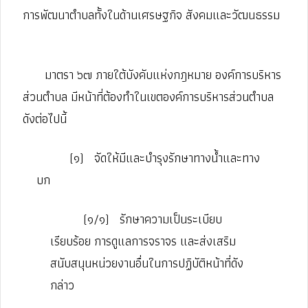
การพัฒนาตําบลทั้งในด้านเศรษฐกิจ สังคมและวัฒนธรรม
มาตรา ๖๗ ภายใต้บังคับแห่งกฎหมาย องค์การบริหาร
ส่วนตําบล มีหน้าที่ต้องทําในเขตองค์การบริหารส่วนตําบล
ดังต่อไปนี้
(๑)
จัดให้มีและบํารุงรักษาทางน้ำและทาง
บก
(๑/๑)
รักษาความเป็นระเบียบ
เรียบร้อย การดูแลการจราจร และส่งเสริม
สนับสนุนหน่วยงานอื่นในการปฏิบัติหน้าที่ดัง
กล่าว