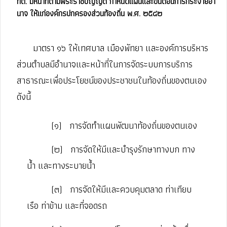
ทต. มีหน้าที่ตามพระราชบัญญัติ กำหนดแผนและขั้นตอนการกระจายอำ
นาจ ให้แก่องค์กรปกครองส่วนท้องถิ่น พ.ศ. ๒๕๔๒
มาตรา ๑๖ ให้เทศบาล เมืองพัทยา และองค์การบริหาร
ส่วนตำบลมีอำนาจและหน้าที่ในการจัดระบบการบริการ
สาธารณะเพื่อประโยชน์ของประชาชนในท้องถิ่นของตนเอง
ดังนี้
(๑)
การจัดทำแผนพัฒนาท้องถิ่นของตนเอง
(๒)
การจัดให้มีและบำรุงรักษาทางบก ทาง
น้ำ และทางระบายน้ำ
(๓)
การจัดให้มีและควบคุมตลาด ท่าเทียบ
เรือ ท่าข้าม และที่จอดรถ