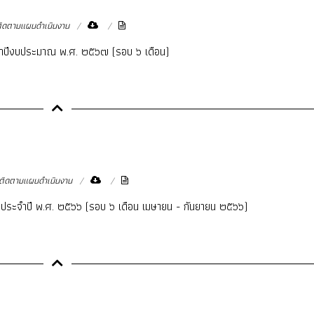
ิดตามแผนดำเนินงาน
ำปีงบประมาณ พ.ศ. ๒๕๖๗ (รอบ ๖ เดือน)
ิดตามแผนดำเนินงาน
ประจำปี พ.ศ. ๒๕๖๖ (รอบ ๖ เดือน เมษายน - กันยายน ๒๕๖๖)