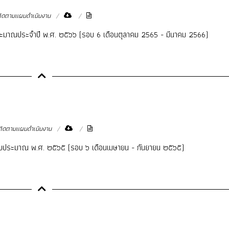
ิดตามแผนดำเนินงาน
ะมาณประจำปี พ.ศ. ๒๕๖๖ (รอบ 6 เดือนตุลาคม 2565 - มีนาคม 2566)
ิดตามแผนดำเนินงาน
งบประมาณ พ.ศ. ๒๕๖๕ (รอบ ๖ เดือนเมษายน - กันยายน ๒๕๖๕)