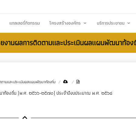
20503@dla.go.th
แกลเลอรี่กิจกรรม
โครงสร้างองค์กร
บริการประชาชน
ายงานผลการติดตามและประเมินผลแผนพัฒนาท้องถิ
์/ประกาศ
คณะผู้บริหาร
คู่มือหรือมาตราฐานการป
ื้อ-จัดจ้าง
สมาชิกสภา
คู่มือประชาชน
ร้างการรับรู้สู่ชุมชน
หัวหน้าส่วนราชการ
เอกสารเผยแพร่/ดาวน์
สำนักปลัด
แบบฟอร์มสำนักปลัด
ตามและประเมินผลแผนพัฒนาท้องถิ่น
รียน/ร้องทุกข์
กองคลัง
แบบฟอร์มกองคลัง
ฒนาท้องถิ่น (พ.ศ. ๒๕๖๖-๒๕๗๐) ประจำปีงบประมาณ พ.ศ. ๒๕๖๘
จการสภา
กองช่าง
แบบฟอร์มกองการศึกษ
งสาธารณสุข
กองการศึกษา ศาสนาและวัฒนธรรม
แบบฟอร์มกองสวัสดิกา
กองสวัสดิการสังคม
แบบฟอร์มกองช่าง
กองสาธารณสุขและสิ่งแวดล้อม
แบบฟอร์มกองสาธารณ