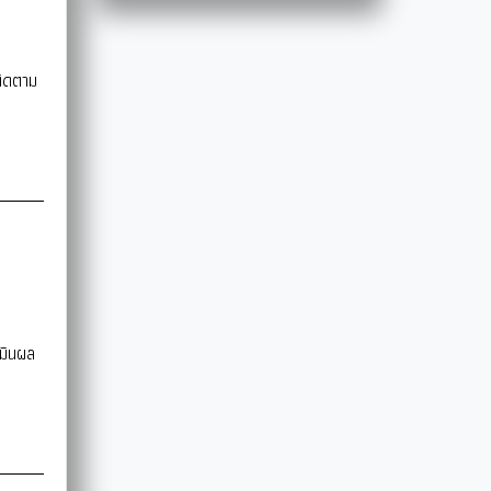
ติดตาม
มินผล