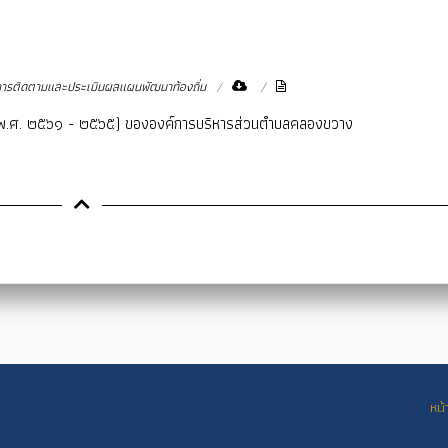
รติดตามและประเมินผลแผนพัฒนาท้องถิ่น
(พ.ศ. ๒๕๖๑ - ๒๕๖๕) ขององค์การบริหารส่วนตำบลคลองขวาง
หน้