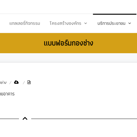
20503@dla.go.th
แกลเลอรี่กิจกรรม
โครงสร้างองค์กร
บริการประชาชน
แบบฟอร์มกองช่าง
์/ประกาศ
คณะผู้บริหาร
คู่มือหรือมาตราฐานการป
ื้อ-จัดจ้าง
สมาชิกสภา
คู่มือประชาชน
ร้างการรับรู้สู่ชุมชน
หัวหน้าส่วนราชการ
เอกสารเผยแพร่/ดาวน์
สำนักปลัด
แบบฟอร์มสำนักปลัด
ช่าง
รียน/ร้องทุกข์
กองคลัง
แบบฟอร์มกองคลัง
้ายอาคาร
จการสภา
กองช่าง
แบบฟอร์มกองการศึกษ
งสาธารณสุข
กองการศึกษา ศาสนาและวัฒนธรรม
แบบฟอร์มกองสวัสดิกา
กองสวัสดิการสังคม
แบบฟอร์มกองช่าง
กองสาธารณสุขและสิ่งแวดล้อม
แบบฟอร์มกองสาธารณ