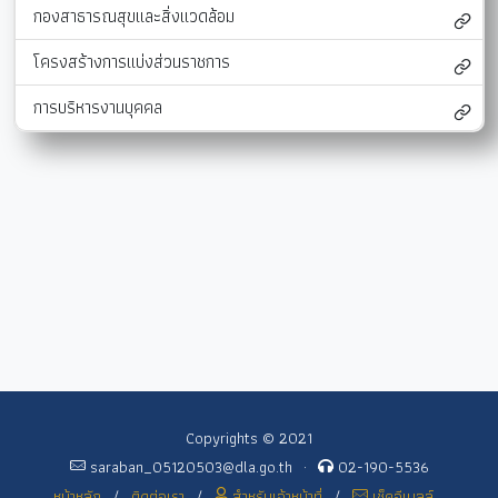
กองสาธารณสุขและสิ่งแวดล้อม
โครงสร้างการแบ่งส่วนราชการ
การบริหารงานบุคคล
Copyrights © 2021
saraban_05120503@dla.go.th
·
02-190-5536
หน้าหลัก
/
ติดต่อเรา
/
สำหรับเจ้าหน้าที่
/
เช็คอีเมลล์