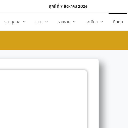
ศุกร์ ที่ 7 สิงหาคม 2026
งานบุคคล
แผน
รายงาน
ระเบียบ
ติดต่อ
ฏิบัติงาน
งานการบริหารทรัพยากรบุคคล
แผนพัฒนาท้องถิ่น
รายงานทางการเงิน
แผนการดำเนินงาน
งบแสดงรายรับ-รายจ่าย
โหลด
แผนจัดหาพัสดุ
รายงานผลการปฏิบัติงาน
แผนบริหารจัดการความเสี่ยง
รายงานผลการกำกับติดตาม
แผนป้องกันปราบปรามทุจริต
สรุปผลการจัดหาพัสดุรายเดือน (สขร.1)
า
ข้อบัญญัติงบประมาณรายจ่าย
รายงานสรุปผลการจัดซื้อจัดจ้างประจำปี (สขร
รสังคม
โอนงบประมาณ
รายงานการประชุมสภา
แก้ไขเปลี่ยนแปลงคำชี้แจง
รายงานผลการสำรวจความพึงพอใจการให้บริ
สุขฯ
มาตรการท้องถิ่นไทยใสสะอาด
สถิติ