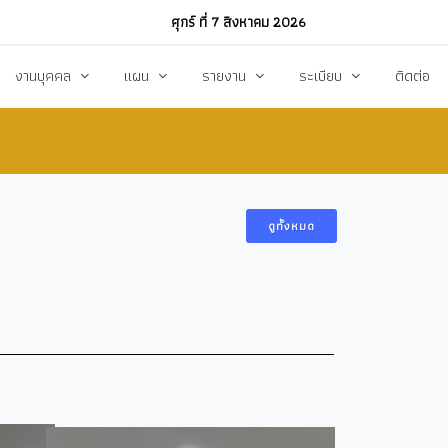
ศุกร์ ที่ 7 สิงหาคม 2026
งานบุคคล
แผน
รายงาน
ระเบียบ
ติดต่อ
ฏิบัติงาน
งานการบริหารทรัพยากรบุคคล
แผนพัฒนาท้องถิ่น
รายงานทางการเงิน
แผนการดำเนินงาน
งบแสดงรายรับ-รายจ่าย
โหลด
แผนจัดหาพัสดุ
รายงานผลการปฏิบัติงาน
ดูทั้งหมด
แผนบริหารจัดการความเสี่ยง
รายงานผลการกำกับติดตาม
แผนป้องกันปราบปรามทุจริต
สรุปผลการจัดหาพัสดุรายเดือน (สขร.1)
า
ข้อบัญญัติงบประมาณรายจ่าย
รายงานสรุปผลการจัดซื้อจัดจ้างประจำปี (สขร
รสังคม
โอนงบประมาณ
รายงานการประชุมสภา
แก้ไขเปลี่ยนแปลงคำชี้แจง
รายงานผลการสำรวจความพึงพอใจการให้บริ
สุขฯ
มาตรการท้องถิ่นไทยใสสะอาด
สถิติ