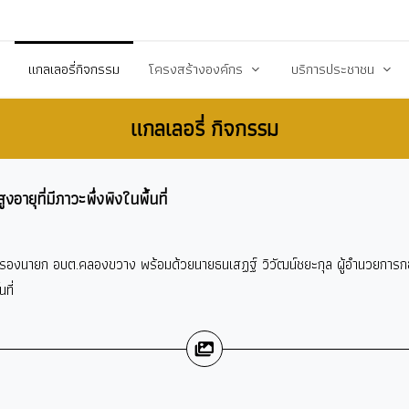
20503@dla.go.th
แกลเลอรี่กิจกรรม
โครงสร้างองค์กร
บริการประชาชน
แกลเลอรี่ กิจกรรม
์/ประกาศ
คณะผู้บริหาร
คู่มือหรือมาตราฐานการป
ื้อ-จัดจ้าง
สมาชิกสภา
คู่มือประชาชน
ูงอายุที่มีภาวะพึ่งพิงในพื้นที่
ร้างการรับรู้สู่ชุมชน
หัวหน้าส่วนราชการ
เอกสารเผยแพร่/ดาวน์
สำนักปลัด
แบบฟอร์มสำนักปลัด
ุดม รองนายก อบต.คลองขวาง พร้อมด้วยนายธนเสฏฐ์ วิวัฒน์ชยะกุล ผู้อำนวยการกองสวั
รียน/ร้องทุกข์
กองคลัง
แบบฟอร์มกองคลัง
ที่
จการสภา
กองช่าง
แบบฟอร์มกองการศึกษ
งสาธารณสุข
กองการศึกษา ศาสนาและวัฒนธรรม
แบบฟอร์มกองสวัสดิกา
กองสวัสดิการสังคม
แบบฟอร์มกองช่าง
กองสาธารณสุขและสิ่งแวดล้อม
แบบฟอร์มกองสาธารณ