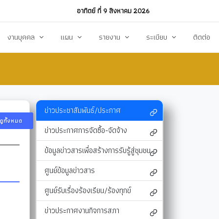
อาทิตย์ ที่ 9 สิงหาคม 2026
งานบุคคล
แผน
รายงาน
ระเบียบ
ติดต่อ
ฏิบัติงาน
งานการบริหารทรัพยากรบุคคล
แผนพัฒนาท้องถิ่น
รายงานทางการเงิน
แผนการดำเนินงาน
งบแสดงรายรับ-รายจ่าย
โหลด
แผนจัดหาพัสดุ
รายงานผลการปฏิบัติงาน
ข่าวประชาสัมพันธ์/ประกาศ
ดูทั้งหมด
แผนบริหารจัดการความเสี่ยง
รายงานผลการกำกับติดตาม
ข่าวประกาศการจัดซื้อ-จัดจ้าง
แผนป้องกันปราบปรามทุจริต
สรุปผลการจัดหาพัสดุรายเดือน (สขร.1)
ข้อมูลข่าวสารเพื่อสร้างการรับรู้สู่ชุมชน
า
ข้อบัญญัติงบประมาณรายจ่าย
รายงานสรุปผลการจัดซื้อจัดจ้างประจำปี (สขร
ศูนย์ข้อมูลข่าวสาร
รสังคม
โอนงบประมาณ
รายงานการประชุมสภา
ศูนย์รับเรื่องร้องเรียน/ร้องทุกข์
แก้ไขเปลี่ยนแปลงคำชี้แจง
รายงานผลการสำรวจความพึงพอใจการให้บริ
ข่าวประกาศงานกิจการสภา
สุขฯ
มาตรการท้องถิ่นไทยใสสะอาด
สถิติ