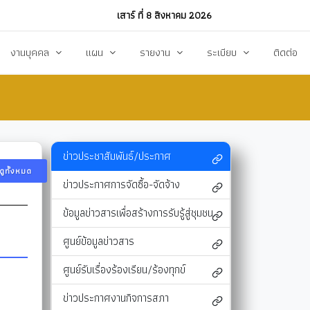
เสาร์ ที่ 8 สิงหาคม 2026
งานบุคคล
แผน
รายงาน
ระเบียบ
ติดต่อ
ฏิบัติงาน
งานการบริหารทรัพยากรบุคคล
แผนพัฒนาท้องถิ่น
รายงานทางการเงิน
แผนการดำเนินงาน
งบแสดงรายรับ-รายจ่าย
โหลด
แผนจัดหาพัสดุ
รายงานผลการปฏิบัติงาน
ข่าวประชาสัมพันธ์/ประกาศ
ดูทั้งหมด
แผนบริหารจัดการความเสี่ยง
รายงานผลการกำกับติดตาม
ข่าวประกาศการจัดซื้อ-จัดจ้าง
แผนป้องกันปราบปรามทุจริต
สรุปผลการจัดหาพัสดุรายเดือน (สขร.1)
ข้อมูลข่าวสารเพื่อสร้างการรับรู้สู่ชุมชน
า
ข้อบัญญัติงบประมาณรายจ่าย
รายงานสรุปผลการจัดซื้อจัดจ้างประจำปี (สขร
ศูนย์ข้อมูลข่าวสาร
รสังคม
โอนงบประมาณ
รายงานการประชุมสภา
ศูนย์รับเรื่องร้องเรียน/ร้องทุกข์
แก้ไขเปลี่ยนแปลงคำชี้แจง
รายงานผลการสำรวจความพึงพอใจการให้บริ
ข่าวประกาศงานกิจการสภา
สุขฯ
มาตรการท้องถิ่นไทยใสสะอาด
สถิติ