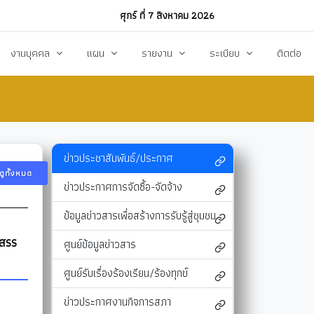
ศุกร์ ที่ 7 สิงหาคม 2026
งานบุคคล
แผน
รายงาน
ระเบียบ
ติดต่อ
ฏิบัติงาน
งานการบริหารทรัพยากรบุคคล
แผนพัฒนาท้องถิ่น
รายงานทางการเงิน
แผนการดำเนินงาน
งบแสดงรายรับ-รายจ่าย
โหลด
แผนจัดหาพัสดุ
รายงานผลการปฏิบัติงาน
ข่าวประชาสัมพันธ์/ประกาศ
ดูทั้งหมด
แผนบริหารจัดการความเสี่ยง
รายงานผลการกำกับติดตาม
ข่าวประกาศการจัดซื้อ-จัดจ้าง
แผนป้องกันปราบปรามทุจริต
สรุปผลการจัดหาพัสดุรายเดือน (สขร.1)
ข้อมูลข่าวสารเพื่อสร้างการรับรู้สู่ชุมชน
า
ข้อบัญญัติงบประมาณรายจ่าย
รายงานสรุปผลการจัดซื้อจัดจ้างประจำปี (สขร
กสรร
ศูนย์ข้อมูลข่าวสาร
รสังคม
โอนงบประมาณ
รายงานการประชุมสภา
ศูนย์รับเรื่องร้องเรียน/ร้องทุกข์
แก้ไขเปลี่ยนแปลงคำชี้แจง
รายงานผลการสำรวจความพึงพอใจการให้บริ
ข่าวประกาศงานกิจการสภา
สุขฯ
มาตรการท้องถิ่นไทยใสสะอาด
สถิติ