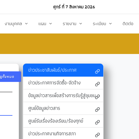
ศุกร์ ที่ 7 สิงหาคม 2026
งานบุคคล
แผน
รายงาน
ระเบียบ
ติดต่อ
ฏิบัติงาน
งานการบริหารทรัพยากรบุคคล
แผนพัฒนาท้องถิ่น
รายงานทางการเงิน
แผนการดำเนินงาน
งบแสดงรายรับ-รายจ่าย
โหลด
แผนจัดหาพัสดุ
รายงานผลการปฏิบัติงาน
ข่าวประชาสัมพันธ์/ประกาศ
ดูทั้งหมด
แผนบริหารจัดการความเสี่ยง
รายงานผลการกำกับติดตาม
ข่าวประกาศการจัดซื้อ-จัดจ้าง
แผนป้องกันปราบปรามทุจริต
สรุปผลการจัดหาพัสดุรายเดือน (สขร.1)
ข้อมูลข่าวสารเพื่อสร้างการรับรู้สู่ชุมชน
า
ข้อบัญญัติงบประมาณรายจ่าย
รายงานสรุปผลการจัดซื้อจัดจ้างประจำปี (สขร
ศูนย์ข้อมูลข่าวสาร
รสังคม
โอนงบประมาณ
รายงานการประชุมสภา
ศูนย์รับเรื่องร้องเรียน/ร้องทุกข์
แก้ไขเปลี่ยนแปลงคำชี้แจง
รายงานผลการสำรวจความพึงพอใจการให้บริ
ข่าวประกาศงานกิจการสภา
สุขฯ
มาตรการท้องถิ่นไทยใสสะอาด
สถิติ