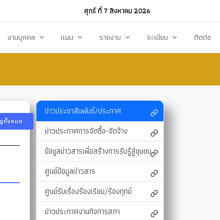
ศุกร์ ที่ 7 สิงหาคม 2026
งานบุคคล
แผน
รายงาน
ระเบียบ
ติดต่อ
ฏิบัติงาน
งานการบริหารทรัพยากรบุคคล
แผนพัฒนาท้องถิ่น
รายงานทางการเงิน
แผนการดำเนินงาน
งบแสดงรายรับ-รายจ่าย
โหลด
แผนจัดหาพัสดุ
รายงานผลการปฏิบัติงาน
ข่าวประชาสัมพันธ์/ประกาศ
ดูทั้งหมด
แผนบริหารจัดการความเสี่ยง
รายงานผลการกำกับติดตาม
ข่าวประกาศการจัดซื้อ-จัดจ้าง
แผนป้องกันปราบปรามทุจริต
สรุปผลการจัดหาพัสดุรายเดือน (สขร.1)
ข้อมูลข่าวสารเพื่อสร้างการรับรู้สู่ชุมชน
า
ข้อบัญญัติงบประมาณรายจ่าย
รายงานสรุปผลการจัดซื้อจัดจ้างประจำปี (สขร
ศูนย์ข้อมูลข่าวสาร
รสังคม
โอนงบประมาณ
รายงานการประชุมสภา
ศูนย์รับเรื่องร้องเรียน/ร้องทุกข์
แก้ไขเปลี่ยนแปลงคำชี้แจง
รายงานผลการสำรวจความพึงพอใจการให้บริ
ข่าวประกาศงานกิจการสภา
สุขฯ
มาตรการท้องถิ่นไทยใสสะอาด
สถิติ