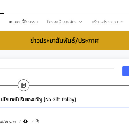
20503@dla.go.th
แกลเลอรี่กิจกรรม
โครงสร้างองค์กร
บริการประชาชน
ข่าวประชาสัมพันธ์/ประกาศ
์/ประกาศ
คณะผู้บริหาร
คู่มือหรือมาตราฐานการป
ื้อ-จัดจ้าง
สมาชิกสภา
คู่มือประชาชน
ร้างการรับรู้สู่ชุมชน
หัวหน้าส่วนราชการ
เอกสารเผยแพร่/ดาวน์
สำนักปลัด
แบบฟอร์มสำนักปลัด
รียน/ร้องทุกข์
กองคลัง
แบบฟอร์มกองคลัง
จการสภา
กองช่าง
แบบฟอร์มกองการศึกษ
นโยบายไม่รับของขวัญ (No Gift Policy)
งสาธารณสุข
กองการศึกษา ศาสนาและวัฒนธรรม
แบบฟอร์มกองสวัสดิกา
กองสวัสดิการสังคม
แบบฟอร์มกองช่าง
นธ์/ประกาศ
กองสาธารณสุขและสิ่งแวดล้อม
แบบฟอร์มกองสาธารณ