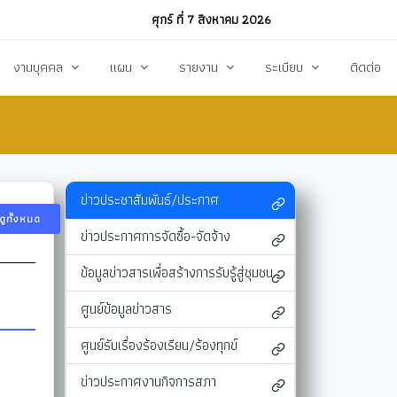
ศุกร์ ที่ 7 สิงหาคม 2026
งานบุคคล
แผน
รายงาน
ระเบียบ
ติดต่อ
ฏิบัติงาน
งานการบริหารทรัพยากรบุคคล
แผนพัฒนาท้องถิ่น
รายงานทางการเงิน
แผนการดำเนินงาน
งบแสดงรายรับ-รายจ่าย
โหลด
แผนจัดหาพัสดุ
รายงานผลการปฏิบัติงาน
ข่าวประชาสัมพันธ์/ประกาศ
ดูทั้งหมด
แผนบริหารจัดการความเสี่ยง
รายงานผลการกำกับติดตาม
ข่าวประกาศการจัดซื้อ-จัดจ้าง
แผนป้องกันปราบปรามทุจริต
สรุปผลการจัดหาพัสดุรายเดือน (สขร.1)
ข้อมูลข่าวสารเพื่อสร้างการรับรู้สู่ชุมชน
า
ข้อบัญญัติงบประมาณรายจ่าย
รายงานสรุปผลการจัดซื้อจัดจ้างประจำปี (สขร
ศูนย์ข้อมูลข่าวสาร
รสังคม
โอนงบประมาณ
รายงานการประชุมสภา
ศูนย์รับเรื่องร้องเรียน/ร้องทุกข์
แก้ไขเปลี่ยนแปลงคำชี้แจง
รายงานผลการสำรวจความพึงพอใจการให้บริ
ข่าวประกาศงานกิจการสภา
สุขฯ
มาตรการท้องถิ่นไทยใสสะอาด
สถิติ